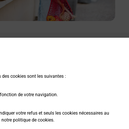
e lien s'ouvre dans un nouvel onglet
Boîte aux Lettres La Poste
Prochaine collecte du courrier
samedi
à
08h00
s des cookies sont les suivantes :
Rue Des Charmilles
30770
Aumessas
fonction de votre navigation.
Itinéraire
ndiquer votre refus et seuls les cookies nécessaires au
a
notre politique de cookies
.