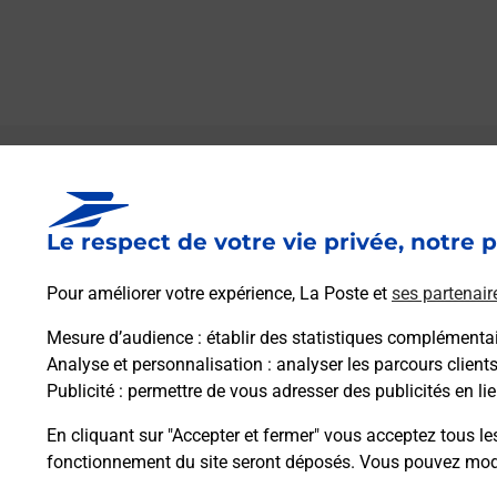
Le lien s'ouvre dans un nouvel onglet
Boîte aux lettres La Poste
Le respect de votre vie privée, notre p
Prochaine collecte du courrier
samedi
à
00h00
Pour améliorer votre expérience, La Poste et
ses partenair
Hameau De Campestret
30770
Aumessas
Mesure d’audience
: établir des statistiques complémentair
Analyse et personnalisation
: analyser les parcours client
Publicité
: permettre de vous adresser des publicités en lie
Itinéraire
En cliquant sur "Accepter et fermer" vous acceptez tous le
fonctionnement du site seront déposés. Vous pouvez modi