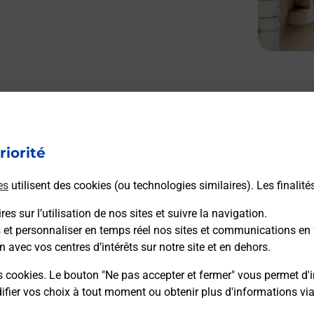
Le lien s'ouvre dans un nouvel onglet
L
Boîte aux lettres La Poste
riorité
Prochaine collecte du courrier
samedi
à
00h00
es
utilisent des cookies (ou technologies similaires). Les finalité
Place De L Eglise
30770
Aumessas
es sur l’utilisation de nos sites et suivre la navigation.
s et personnaliser en temps réel nos sites et communications en 
n avec vos centres d’intérêts sur notre site et en dehors.
Itinéraire
s cookies. Le bouton "Ne pas accepter et fermer" vous permet d'i
fier vos choix à tout moment ou obtenir plus d'informations vi