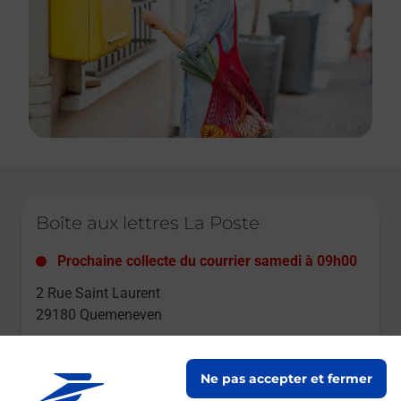
Le lien s'ouvre dans un nouvel onglet
Boîte aux lettres La Poste
Prochaine collecte du courrier
samedi
à
09h00
2 Rue Saint Laurent
29180
Quemeneven
Itinéraire
Ne pas accepter et fermer