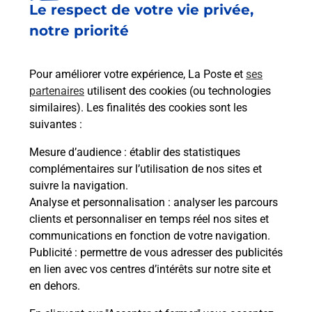
Le respect de votre vie privée,
Le lien s'ouvre dans un nouvel onglet
Boîte aux lettres La Poste
notre priorité
Prochaine collecte du courrier
samedi
à
09h00
Pour améliorer votre expérience, La Poste et
ses
2 Route De Locronan
partenaires
utilisent des cookies (ou technologies
29180
Quemeneven
similaires). Les finalités des cookies sont les
suivantes :
Itinéraire
Mesure d’audience
: établir des statistiques
complémentaires sur l’utilisation de nos sites et
Le lien s'ouvre dans un nouvel onglet
suivre la navigation.
Boîte aux Lettres La Poste
Analyse et personnalisation
: analyser les parcours
Prochaine collecte du courrier
samedi
à
09h00
clients et personnaliser en temps réel nos sites et
communications en fonction de votre navigation.
7 Route Du Porzay
Publicité
: permettre de vous adresser des publicités
29180
Quemeneven
en lien avec vos centres d’intérêts sur notre site et
en dehors.
Itinéraire