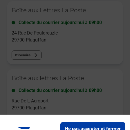
Le lien s'ouvre dans un nouvel onglet
Boîte aux Lettres La Poste
Collecte du courrier aujourd'hui à
09h00
24 Rue De Pouldreuzic
29700
Pluguffan
Itinéraire
Le lien s'ouvre dans un nouvel onglet
Boîte aux lettres La Poste
Collecte du courrier aujourd'hui à
09h00
Rue De L Aeroport
29700
Pluguffan
Itinéraire
Ne pas accepter et fermer