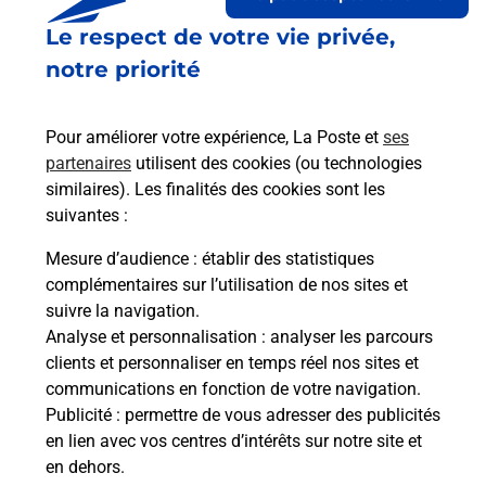
Le respect de votre vie privée,
Le lien s'ouvre dans un nouvel onglet
Boîte aux lettres La Poste
notre priorité
Collecte du courrier aujourd'hui à
09h00
Pour améliorer votre expérience, La Poste et
ses
1 Rue Des Orchidees
partenaires
utilisent des cookies (ou technologies
29700
Pluguffan
similaires). Les finalités des cookies sont les
suivantes :
Itinéraire
Mesure d’audience
: établir des statistiques
complémentaires sur l’utilisation de nos sites et
Le lien s'ouvre dans un nouvel onglet
suivre la navigation.
Boîte aux Lettres La Poste
Analyse et personnalisation
: analyser les parcours
Collecte du courrier aujourd'hui à
16h00
clients et personnaliser en temps réel nos sites et
communications en fonction de votre navigation.
13 Rue De Pouldreuzic
Publicité
: permettre de vous adresser des publicités
29700
Pluguffan
en lien avec vos centres d’intérêts sur notre site et
en dehors.
Itinéraire