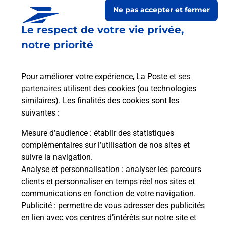
Ne pas accepter et fermer
Le respect de votre vie privée,
notre priorité
Pour améliorer votre expérience, La Poste et
ses
partenaires
utilisent des cookies (ou technologies
similaires). Les finalités des cookies sont les
suivantes :
Le lien s'ouvre dans un nouvel onglet
Boîte aux lettres La Poste
Mesure d’audience
: établir des statistiques
complémentaires sur l’utilisation de nos sites et
Collecte du courrier aujourd'hui à
15h55
suivre la navigation.
Place De L Eglise
Analyse et personnalisation
: analyser les parcours
29400
Plougourvest
clients et personnaliser en temps réel nos sites et
communications en fonction de votre navigation.
Itinéraire
Publicité
: permettre de vous adresser des publicités
en lien avec vos centres d’intérêts sur notre site et