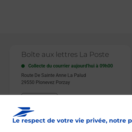
Le lien s'ouvre dans un nouvel onglet
Boîte aux lettres La Poste
Collecte du courrier aujourd'hui à
09h00
Route De Sainte Anne La Palud
29550
Plonevez Porzay
Itinéraire
Le respect de votre vie privée, notre p
Le lien s'ouvre dans un nouvel onglet
Boîte aux lettres La Poste