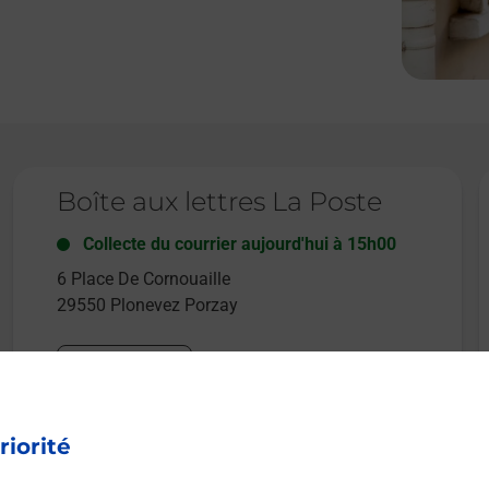
Le lien s'ouvre dans un nouvel onglet
L
Boîte aux lettres La Poste
Collecte du courrier aujourd'hui à
15h00
6 Place De Cornouaille
29550
Plonevez Porzay
Itinéraire
riorité
Le lien s'ouvre dans un nouvel onglet
Boîte aux lettres La Poste