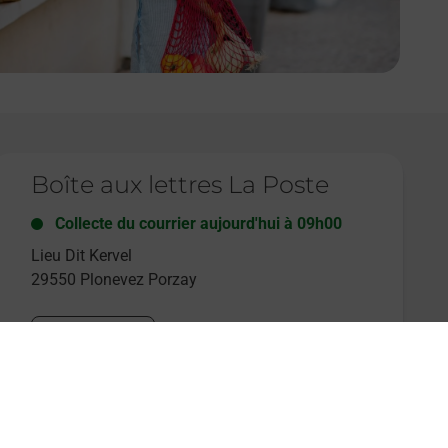
e lien s'ouvre dans un nouvel onglet
Boîte aux lettres La Poste
Collecte du courrier aujourd'hui à
09h00
Lieu Dit Kervel
29550
Plonevez Porzay
Itinéraire