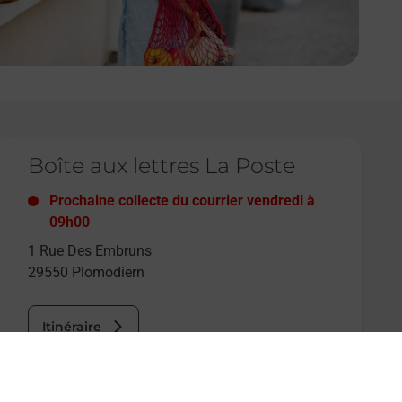
e lien s'ouvre dans un nouvel onglet
Boîte aux lettres La Poste
Prochaine collecte du courrier
vendredi
à
09h00
1 Rue Des Embruns
29550
Plomodiern
Itinéraire