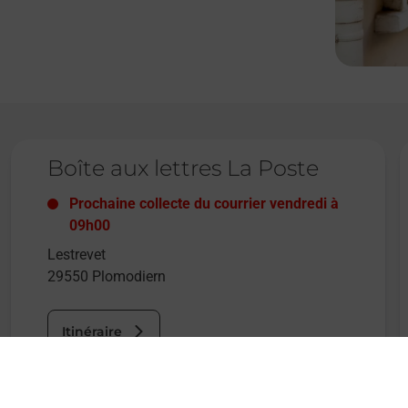
Le lien s'ouvre dans un nouvel onglet
L
Boîte aux lettres La Poste
Prochaine collecte du courrier
vendredi
à
09h00
Lestrevet
29550
Plomodiern
Itinéraire