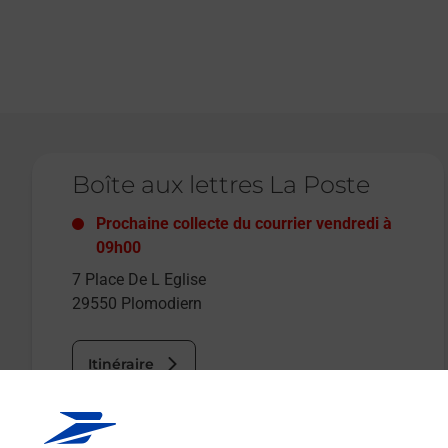
Le lien s'ouvre dans un nouvel onglet
Boîte aux lettres La Poste
Prochaine collecte du courrier
vendredi
à
09h00
7 Place De L Eglise
29550
Plomodiern
Itinéraire
Le lien s'ouvre dans un nouvel onglet