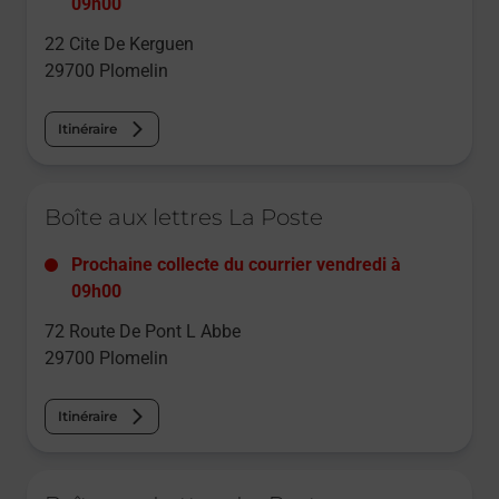
09h00
22 Cite De Kerguen
29700
Plomelin
Itinéraire
Le lien s'ouvre dans un nouvel onglet
Boîte aux lettres La Poste
Prochaine collecte du courrier
vendredi
à
09h00
72 Route De Pont L Abbe
29700
Plomelin
Itinéraire
Le lien s'ouvre dans un nouvel onglet