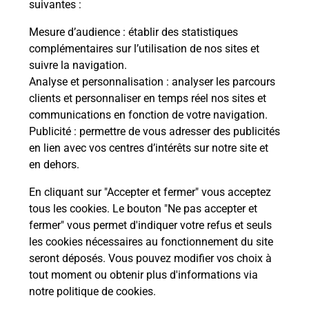
suivantes :
Mesure d’audience
: établir des statistiques
Le lien s'ouvre dans un nouvel onglet
complémentaires sur l’utilisation de nos sites et
Boîte aux Lettres La Poste
suivre la navigation.
Prochaine collecte du courrier
vendredi
à
Analyse et personnalisation
: analyser les parcours
09h00
clients et personnaliser en temps réel nos sites et
communications en fonction de votre navigation.
3 Lieu Dit Kroaz Kermel
Publicité
: permettre de vous adresser des publicités
29700
Plomelin
en lien avec vos centres d’intérêts sur notre site et
en dehors.
Itinéraire
En cliquant sur "Accepter et fermer" vous acceptez
tous les cookies. Le bouton "Ne pas accepter et
fermer" vous permet d'indiquer votre refus et seuls
Localiser
Liste Boîtes aux lettres
Finistère
Plomelin
les cookies nécessaires au fonctionnement du site
seront déposés. Vous pouvez modifier vos choix à
tout moment ou obtenir plus d'informations via
notre politique de cookies
.
Plan du site