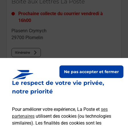
Boîte aux Lettres La Poste
Prochaine collecte du courrier
vendredi
à
16h00
Plasenn Crymych
29700
Plomelin
Itinéraire
Le lien s'ouvre dans un nouvel onglet
Ne pas accepter et fermer
Boîte aux lettres La Poste
Le respect de votre vie privée,
Prochaine collecte du courrier
vendredi
à
notre priorité
09h00
1 Alez Uhela
Pour améliorer votre expérience, La Poste et
ses
29700
Plomelin
partenaires
utilisent des cookies (ou technologies
similaires). Les finalités des cookies sont les
Itinéraire