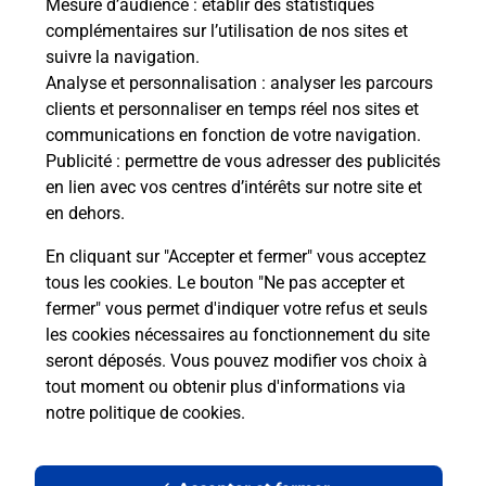
Mesure d’audience
: établir des statistiques
complémentaires sur l’utilisation de nos sites et
Le lien s'ouvre dans un nouvel onglet
suivre la navigation.
Boîte aux lettres La Poste
Analyse et personnalisation
: analyser les parcours
Collecte du courrier aujourd'hui à
09h00
clients et personnaliser en temps réel nos sites et
communications en fonction de votre navigation.
Cite De Ty Bodel
Publicité
: permettre de vous adresser des publicités
29300
Mellac
en lien avec vos centres d’intérêts sur notre site et
en dehors.
Itinéraire
En cliquant sur "Accepter et fermer" vous acceptez
tous les cookies. Le bouton "Ne pas accepter et
fermer" vous permet d'indiquer votre refus et seuls
Localiser
Liste Boîtes aux lettres
Finistère
Mellac
les cookies nécessaires au fonctionnement du site
seront déposés. Vous pouvez modifier vos choix à
tout moment ou obtenir plus d'informations via
notre politique de cookies
.
Plan du site