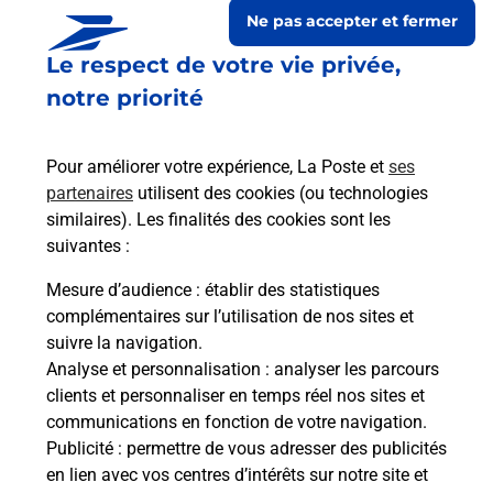
Ne pas accepter et fermer
Le respect de votre vie privée,
notre priorité
Pour améliorer votre expérience, La Poste et
ses
partenaires
utilisent des cookies (ou technologies
similaires). Les finalités des cookies sont les
suivantes :
Le lien s'ouvre dans un nouvel onglet
Boîte aux Lettres La Poste
Mesure d’audience
: établir des statistiques
complémentaires sur l’utilisation de nos sites et
Collecte du courrier aujourd'hui à
09h00
suivre la navigation.
73 Rue De La Mairie
Analyse et personnalisation
: analyser les parcours
29190
Lothey
clients et personnaliser en temps réel nos sites et
communications en fonction de votre navigation.
Itinéraire
Publicité
: permettre de vous adresser des publicités
en lien avec vos centres d’intérêts sur notre site et