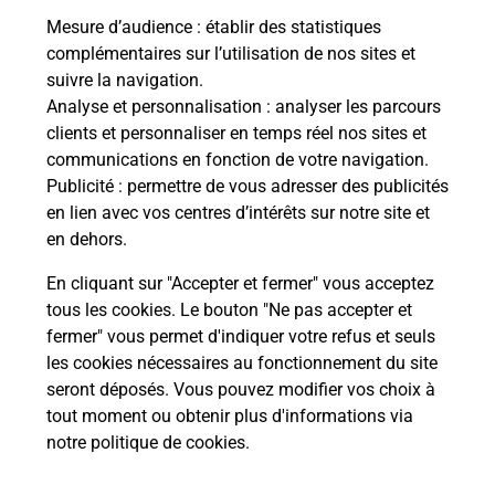
Mesure d’audience
: établir des statistiques
complémentaires sur l’utilisation de nos sites et
Le lien s'ouvre dans un nouvel onglet
suivre la navigation.
Boîte aux lettres La Poste
Analyse et personnalisation
: analyser les parcours
Prochaine collecte du courrier
samedi
à
10h00
clients et personnaliser en temps réel nos sites et
communications en fonction de votre navigation.
Place De La Fontaine
Publicité
: permettre de vous adresser des publicités
29590
Le Faou
en lien avec vos centres d’intérêts sur notre site et
en dehors.
Itinéraire
En cliquant sur "Accepter et fermer" vous acceptez
tous les cookies. Le bouton "Ne pas accepter et
fermer" vous permet d'indiquer votre refus et seuls
Localiser
Liste Boîtes aux lettres
Finistère
Le Faou
les cookies nécessaires au fonctionnement du site
seront déposés. Vous pouvez modifier vos choix à
tout moment ou obtenir plus d'informations via
notre politique de cookies
.
Plan du site