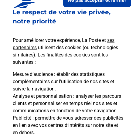
Ne pas accepter et fermer
Le respect de votre vie privée,
notre priorité
Pour améliorer votre expérience, La Poste et
ses
partenaires
utilisent des cookies (ou technologies
similaires). Les finalités des cookies sont les
Le lien s'ouvre dans un nouvel onglet
suivantes :
Boîte aux lettres La Poste
Mesure d’audience
: établir des statistiques
Prochaine collecte du courrier
samedi
à
11h00
complémentaires sur l’utilisation de nos sites et
suivre la navigation.
1 Rue De Pont Pol
Analyse et personnalisation
: analyser les parcours
29520
Laz
clients et personnaliser en temps réel nos sites et
communications en fonction de votre navigation.
Itinéraire
Publicité
: permettre de vous adresser des publicités
en lien avec vos centres d’intérêts sur notre site et
en dehors.