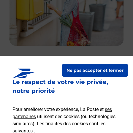
Le lien s'ouvre dans un nouvel onglet
Ne pas accepter et fermer
Boîte aux lettres La Poste
Le respect de votre vie privée,
Prochaine collecte du courrier
vendredi
à
notre priorité
09h00
19 Rue De La Mairie
Pour améliorer votre expérience, La Poste et
ses
29260
Kernilis
partenaires
utilisent des cookies (ou technologies
similaires). Les finalités des cookies sont les
Itinéraire
suivantes :