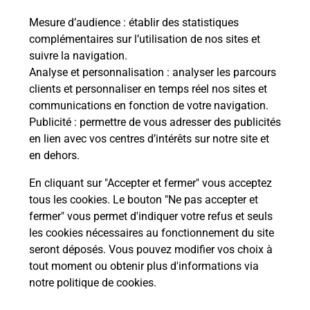
Mesure d’audience
: établir des statistiques
Le lien s'ouvre dans un nouvel onglet
complémentaires sur l’utilisation de nos sites et
Boîte aux lettres La Poste
suivre la navigation.
Prochaine collecte du courrier
vendredi
à
Analyse et personnalisation
: analyser les parcours
12h00
clients et personnaliser en temps réel nos sites et
communications en fonction de votre navigation.
1 Rue De L If
Publicité
: permettre de vous adresser des publicités
29260
Kernilis
en lien avec vos centres d’intérêts sur notre site et
en dehors.
Itinéraire
En cliquant sur "Accepter et fermer" vous acceptez
tous les cookies. Le bouton "Ne pas accepter et
fermer" vous permet d'indiquer votre refus et seuls
Localiser
Liste Boîtes aux lettres
Finistère
Kernilis
les cookies nécessaires au fonctionnement du site
seront déposés. Vous pouvez modifier vos choix à
tout moment ou obtenir plus d'informations via
notre politique de cookies
.
Plan du site