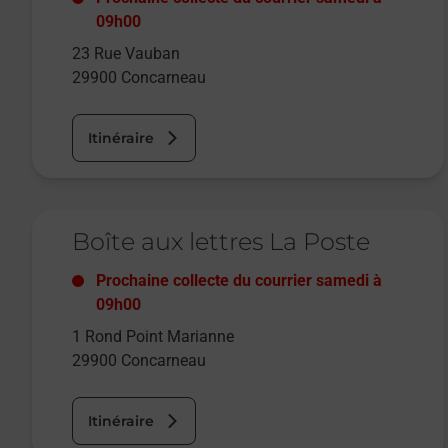
09h00
23 Rue Vauban
29900
Concarneau
Itinéraire
Le lien s'ouvre dans un nouvel onglet
Boîte aux lettres La Poste
Prochaine collecte du courrier
samedi
à
09h00
1 Rond Point Marianne
29900
Concarneau
Itinéraire