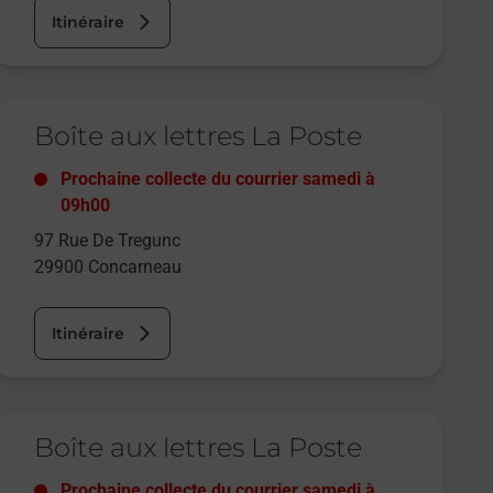
Itinéraire
e lien s'ouvre dans un nouvel onglet
Boîte aux lettres La Poste
Prochaine collecte du courrier
samedi
à
09h00
97 Rue De Tregunc
29900
Concarneau
Itinéraire
e lien s'ouvre dans un nouvel onglet
Boîte aux lettres La Poste
Prochaine collecte du courrier
samedi
à