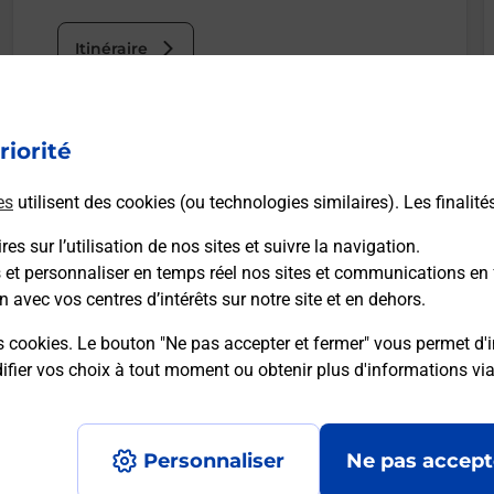
Itinéraire
Le lien s'ouvre dans un nouvel onglet
riorité
Boîte aux Lettres La Poste
es
utilisent des cookies (ou technologies similaires). Les finalité
Collecte du courrier aujourd'hui à
15h00
20 Rue De Keriolet
es sur l’utilisation de nos sites et suivre la navigation.
29900
Concarneau
s et personnaliser en temps réel nos sites et communications en 
n avec vos centres d’intérêts sur notre site et en dehors.
s cookies. Le bouton "Ne pas accepter et fermer" vous permet d'i
Itinéraire
fier vos choix à tout moment ou obtenir plus d'informations vi
Personnaliser
Ne pas accept
Accessibilité : partiellement conforme
Conditions contractuel