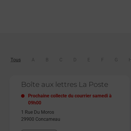
Tous
A
B
C
D
E
F
G
Le lien s'ouvre dans un nouvel onglet
Boîte aux lettres La Poste
Prochaine collecte du courrier
samedi
à
09h00
1 Rue Du Moros
29900
Concarneau