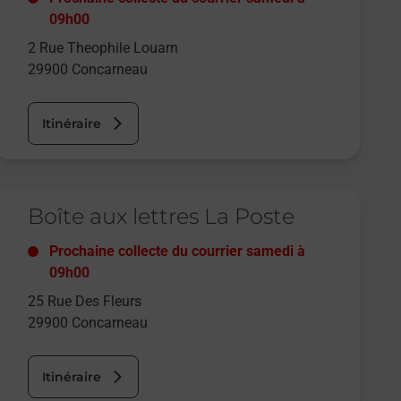
09h00
2 Rue Theophile Louarn
29900
Concarneau
Itinéraire
e lien s'ouvre dans un nouvel onglet
Boîte aux lettres La Poste
Prochaine collecte du courrier
samedi
à
09h00
25 Rue Des Fleurs
29900
Concarneau
Itinéraire