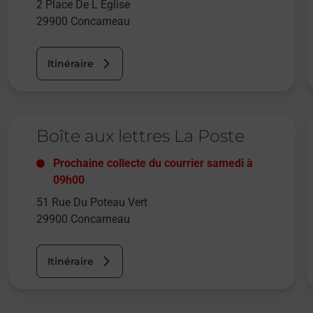
2 Place De L Eglise
29900
Concarneau
Itinéraire
Le lien s'ouvre dans un nouvel onglet
L
Boîte aux lettres La Poste
Prochaine collecte du courrier
samedi
à
09h00
51 Rue Du Poteau Vert
29900
Concarneau
Itinéraire