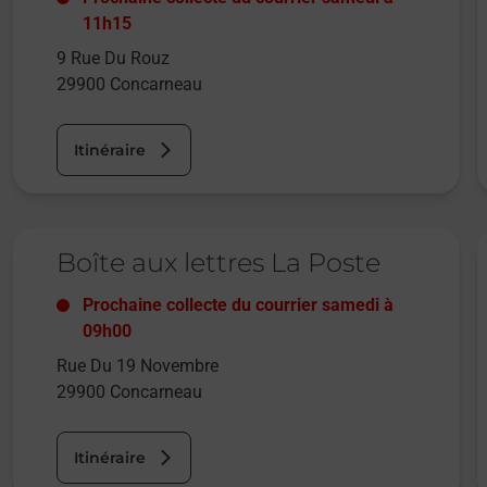
11h15
9 Rue Du Rouz
29900
Concarneau
Itinéraire
Le lien s'ouvre dans un nouvel onglet
L
Boîte aux lettres La Poste
Prochaine collecte du courrier
samedi
à
09h00
Rue Du 19 Novembre
29900
Concarneau
Itinéraire