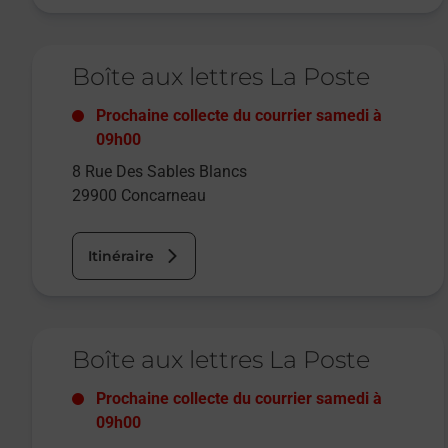
Le lien s'ouvre dans un nouvel onglet
Boîte aux lettres La Poste
Prochaine collecte du courrier
samedi
à
09h00
8 Rue Des Sables Blancs
29900
Concarneau
Itinéraire
Le lien s'ouvre dans un nouvel onglet
Boîte aux lettres La Poste
Prochaine collecte du courrier
samedi
à
09h00