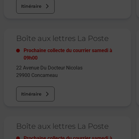
Itinéraire
Le lien s'ouvre dans un nouvel onglet
L
Boîte aux lettres La Poste
Prochaine collecte du courrier
samedi
à
09h00
22 Avenue Du Docteur Nicolas
29900
Concarneau
Itinéraire
Le lien s'ouvre dans un nouvel onglet
L
Boîte aux lettres La Poste
Prochaine collecte du courrier
samedi
à