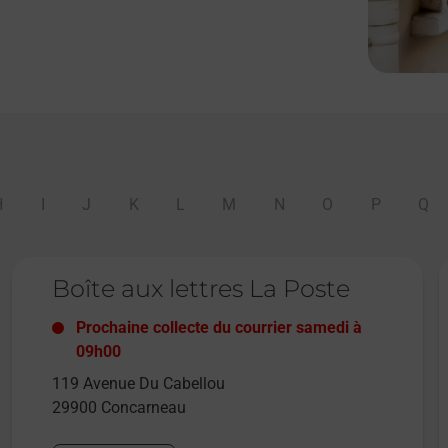
H
I
J
K
L
M
N
O
P
Q
Le lien s'ouvre dans un nouvel onglet
L
Boîte aux lettres La Poste
Prochaine collecte du courrier
samedi
à
09h00
119 Avenue Du Cabellou
29900
Concarneau