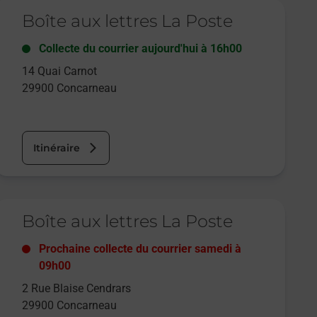
e lien s'ouvre dans un nouvel onglet
Boîte aux lettres La Poste
Collecte du courrier aujourd'hui à
16h00
14 Quai Carnot
29900
Concarneau
Itinéraire
e lien s'ouvre dans un nouvel onglet
Boîte aux lettres La Poste
Prochaine collecte du courrier
samedi
à
09h00
2 Rue Blaise Cendrars
29900
Concarneau