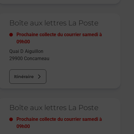
e lien s'ouvre dans un nouvel onglet
Boîte aux lettres La Poste
Prochaine collecte du courrier
samedi
à
09h00
Quai D Aiguillon
29900
Concarneau
Itinéraire
e lien s'ouvre dans un nouvel onglet
Boîte aux lettres La Poste
Prochaine collecte du courrier
samedi
à
09h00