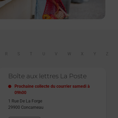
R
S
T
U
V
W
X
Y
Z
e lien s'ouvre dans un nouvel onglet
Boîte aux lettres La Poste
Prochaine collecte du courrier
samedi
à
09h00
1 Rue De La Forge
29900
Concarneau