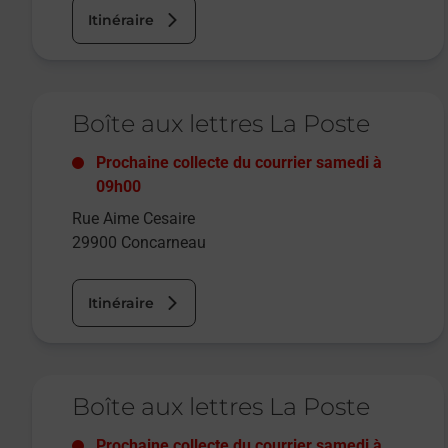
Itinéraire
Le lien s'ouvre dans un nouvel onglet
Boîte aux lettres La Poste
Prochaine collecte du courrier
samedi
à
09h00
Rue Aime Cesaire
29900
Concarneau
Itinéraire
Le lien s'ouvre dans un nouvel onglet
Boîte aux lettres La Poste
Prochaine collecte du courrier
samedi
à