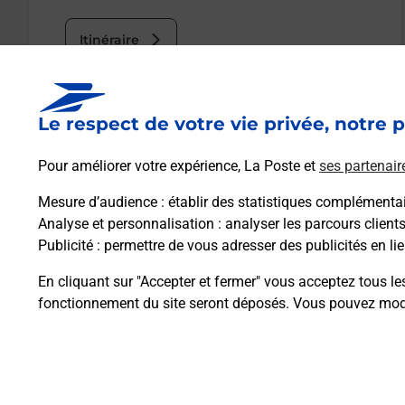
Itinéraire
Le lien s'ouvre dans un nouvel onglet
Le respect de votre vie privée, notre p
Boîte aux Lettres La Poste
Pour améliorer votre expérience, La Poste et
ses partenair
Prochaine collecte du courrier
samedi
à
09h00
Mesure d’audience
: établir des statistiques complémentair
1 Avenue De La Gare
Analyse et personnalisation
: analyser les parcours client
29900
Concarneau
Publicité
: permettre de vous adresser des publicités en lie
En cliquant sur "Accepter et fermer" vous acceptez tous le
Itinéraire
fonctionnement du site seront déposés. Vous pouvez modi
Plan du site