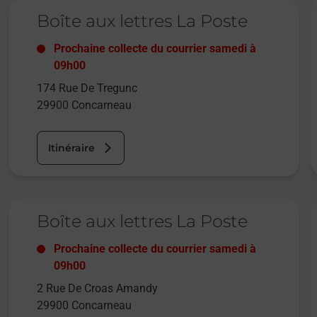
Le lien s'ouvre dans un nouvel onglet
L
Boîte aux lettres La Poste
Prochaine collecte du courrier
samedi
à
09h00
174 Rue De Tregunc
29900
Concarneau
Itinéraire
Le lien s'ouvre dans un nouvel onglet
L
Boîte aux lettres La Poste
Prochaine collecte du courrier
samedi
à
09h00
2 Rue De Croas Amandy
29900
Concarneau