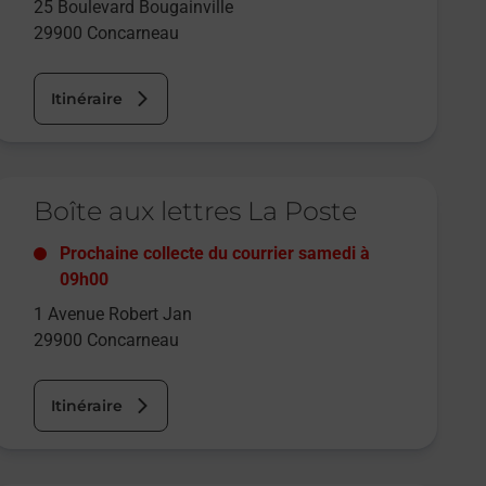
25 Boulevard Bougainville
29900
Concarneau
Itinéraire
e lien s'ouvre dans un nouvel onglet
Boîte aux lettres La Poste
Prochaine collecte du courrier
samedi
à
09h00
1 Avenue Robert Jan
29900
Concarneau
Itinéraire