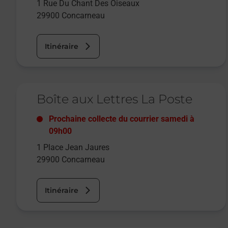
1 Rue Du Chant Des Oiseaux
29900
Concarneau
Itinéraire
Le lien s'ouvre dans un nouvel onglet
Boîte aux Lettres La Poste
Prochaine collecte du courrier
samedi
à
09h00
1 Place Jean Jaures
29900
Concarneau
Itinéraire