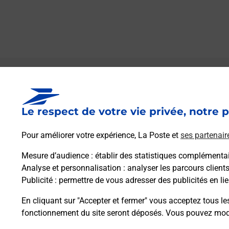
Le lien s'ouvre dans un nouvel onglet
Boîte aux lettres La Poste
Le respect de votre vie privée, notre p
Prochaine collecte du courrier
vendredi
à
09h00
Pour améliorer votre expérience, La Poste et
ses partenair
2 Route De Kerhall
29950
Clohars Fouesnant
Mesure d’audience
: établir des statistiques complémentair
Analyse et personnalisation
: analyser les parcours client
Publicité
: permettre de vous adresser des publicités en lie
Itinéraire
En cliquant sur "Accepter et fermer" vous acceptez tous le
fonctionnement du site seront déposés. Vous pouvez modi