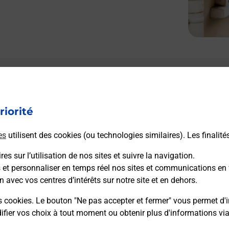
Le lien s'ouvre dans un nouvel onglet
L
Boîte aux lettres La Poste
riorité
Prochaine collecte du courrier
vendredi
à
09h00
es
utilisent des cookies (ou technologies similaires). Les finalité
45 Route De La Chapelle
29950
Clohars Fouesnant
es sur l’utilisation de nos sites et suivre la navigation.
s et personnaliser en temps réel nos sites et communications en 
n avec vos centres d’intérêts sur notre site et en dehors.
Itinéraire
s cookies. Le bouton "Ne pas accepter et fermer" vous permet d'i
fier vos choix à tout moment ou obtenir plus d'informations vi