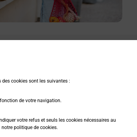
e lien s'ouvre dans un nouvel onglet
Boîte aux lettres La Poste
Prochaine collecte du courrier
vendredi
à
09h00
s des cookies sont les suivantes :
Place De La Mairie
29950
Clohars Fouesnant
fonction de votre navigation.
Itinéraire
ndiquer votre refus et seuls les cookies nécessaires au
a
notre politique de cookies
.