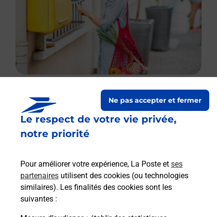
Ne pas accepter et fermer
Le lien s'ouvre dans un nouvel onglet
Le respect de votre vie privée,
Boîte aux lettres La Poste
notre priorité
Collecte du courrier aujourd'hui à
12h00
6 Place De La Mairie
Pour améliorer votre expérience, La Poste et
ses
29790
Beuzec Cap Sizun
partenaires
utilisent des cookies (ou technologies
similaires). Les finalités des cookies sont les
Itinéraire
suivantes :