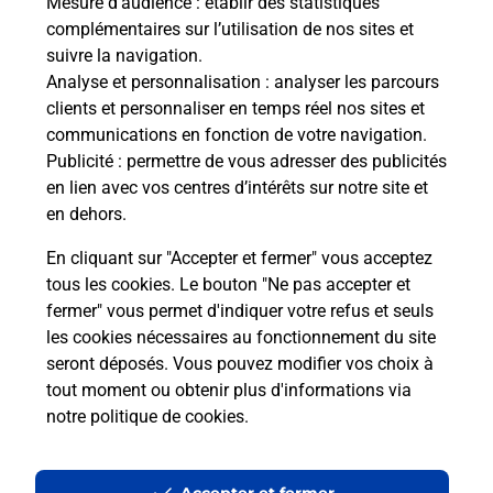
Mesure d’audience
: établir des statistiques
Le lien s'ouvre dans un nouvel onglet
complémentaires sur l’utilisation de nos sites et
Boîte aux lettres La Poste
suivre la navigation.
Analyse et personnalisation
: analyser les parcours
Prochaine collecte du courrier
samedi
à
09h00
clients et personnaliser en temps réel nos sites et
185 Rue An Avel Mor Coat Pin
communications en fonction de votre navigation.
29790
Beuzec Cap Sizun
Publicité
: permettre de vous adresser des publicités
en lien avec vos centres d’intérêts sur notre site et
Itinéraire
en dehors.
En cliquant sur "Accepter et fermer" vous acceptez
tous les cookies. Le bouton "Ne pas accepter et
Localiser
Liste Boîtes aux lettres
Finistère
fermer" vous permet d'indiquer votre refus et seuls
Beuzec Cap Sizun
les cookies nécessaires au fonctionnement du site
seront déposés. Vous pouvez modifier vos choix à
tout moment ou obtenir plus d'informations via
notre politique de cookies
.
Plan du site
Accessibilité : partiellement conforme