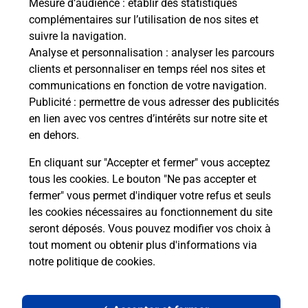
Mesure d’audience
: établir des statistiques
complémentaires sur l’utilisation de nos sites et
Le lien s'ouvre dans un nouvel onglet
suivre la navigation.
Boîte aux Lettres La Poste
Analyse et personnalisation
: analyser les parcours
Prochaine collecte du courrier
lundi
à
09h00
clients et personnaliser en temps réel nos sites et
communications en fonction de votre navigation.
3 Chemin Du Bois D Erveaux
Publicité
: permettre de vous adresser des publicités
27160
Sainte Marie D Attez
en lien avec vos centres d’intérêts sur notre site et
en dehors.
Itinéraire
En cliquant sur "Accepter et fermer" vous acceptez
tous les cookies. Le bouton "Ne pas accepter et
fermer" vous permet d'indiquer votre refus et seuls
Localiser
Liste Boîtes aux lettres
Eure
Sainte Marie D Attez
les cookies nécessaires au fonctionnement du site
seront déposés. Vous pouvez modifier vos choix à
tout moment ou obtenir plus d'informations via
notre politique de cookies
.
Plan du site