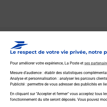
Le lien s'ouvre dans un nouvel onglet
Boîte aux lettres La Poste
Le respect de votre vie privée, notre p
Prochaine collecte du courrier
jeudi
à
09h00
2 Rue De La Mairie
Pour améliorer votre expérience, La Poste et
ses partenair
27520
Saint Philbert Sur Boissey
Mesure d’audience
: établir des statistiques complémentair
Analyse et personnalisation
: analyser les parcours client
Itinéraire
Publicité
: permettre de vous adresser des publicités en lie
En cliquant sur "Accepter et fermer" vous acceptez tous le
fonctionnement du site seront déposés. Vous pouvez modi