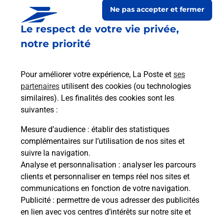
Ne pas accepter et fermer
Le respect de votre vie privée,
notre priorité
Pour améliorer votre expérience, La Poste et
ses
partenaires
utilisent des cookies (ou technologies
similaires). Les finalités des cookies sont les
suivantes :
Le lien s'ouvre dans un nouvel onglet
Boîte aux lettres La Poste
Mesure d’audience
: établir des statistiques
complémentaires sur l’utilisation de nos sites et
Prochaine collecte du courrier
lundi
à
09h00
suivre la navigation.
21 Rue De L Eglise
Analyse et personnalisation
: analyser les parcours
27370
Saint Meslin Du Bosc
clients et personnaliser en temps réel nos sites et
communications en fonction de votre navigation.
Itinéraire
Publicité
: permettre de vous adresser des publicités
en lien avec vos centres d’intérêts sur notre site et