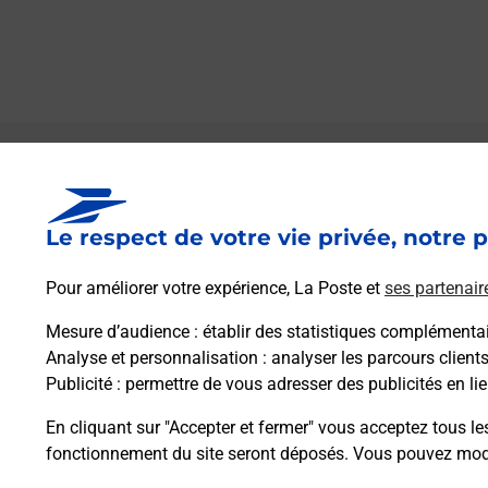
Le lien s'ouvre dans un nouvel onglet
Boîte aux lettres La Poste
Le respect de votre vie privée, notre p
Prochaine collecte du courrier
lundi
à
09h00
142 Rue De L Eglise
Pour améliorer votre expérience, La Poste et
ses partenair
27520
Saint Leger Du Gennetey
Mesure d’audience
: établir des statistiques complémentair
Analyse et personnalisation
: analyser les parcours client
Itinéraire
Publicité
: permettre de vous adresser des publicités en lie
En cliquant sur "Accepter et fermer" vous acceptez tous le
fonctionnement du site seront déposés. Vous pouvez modi