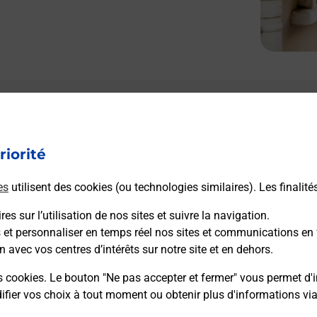
Le lien s'ouvre dans un nouvel onglet
Boîte aux Lettres La Poste
riorité
Collecte du courrier aujourd'hui à
08h30
1 Route De Portejoie
es
utilisent des cookies (ou technologies similaires). Les finalité
27100
Porte De Seine
es sur l’utilisation de nos sites et suivre la navigation.
s et personnaliser en temps réel nos sites et communications en 
Itinéraire
n avec vos centres d’intérêts sur notre site et en dehors.
s cookies. Le bouton "Ne pas accepter et fermer" vous permet d'i
fier vos choix à tout moment ou obtenir plus d'informations vi