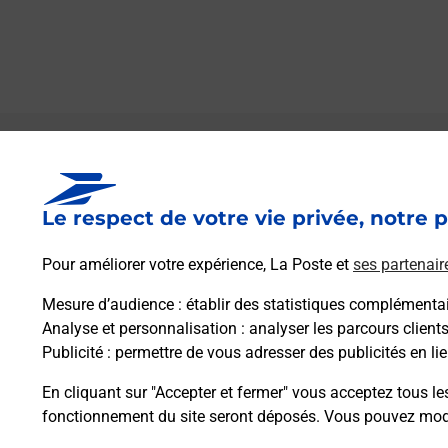
Le lien s'ouvre dans un nouvel onglet
Boîte aux lettres La Poste
Le respect de votre vie privée, notre p
Collecte du courrier aujourd'hui à
08h30
7 Chemin De Halage
Pour améliorer votre expérience, La Poste et
ses partenair
27430
Porte De Seine
Mesure d’audience
: établir des statistiques complémentair
Analyse et personnalisation
: analyser les parcours client
Itinéraire
Publicité
: permettre de vous adresser des publicités en lie
En cliquant sur "Accepter et fermer" vous acceptez tous le
fonctionnement du site seront déposés. Vous pouvez modi