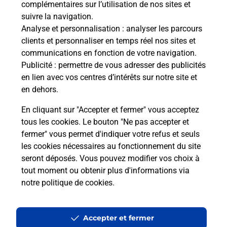
complémentaires sur l’utilisation de nos sites et
Le lien s'ouvre dans un nouvel onglet
suivre la navigation.
Boîte aux lettres La Poste
Analyse et personnalisation
: analyser les parcours
Collecte du courrier aujourd'hui à
09h00
clients et personnaliser en temps réel nos sites et
communications en fonction de votre navigation.
51 Grande Rue
Publicité
: permettre de vous adresser des publicités
27940
Port Mort
en lien avec vos centres d’intérêts sur notre site et
en dehors.
Itinéraire
En cliquant sur "Accepter et fermer" vous acceptez
tous les cookies. Le bouton "Ne pas accepter et
fermer" vous permet d'indiquer votre refus et seuls
Localiser
Liste Boîtes aux lettres
Eure
Port Mort
les cookies nécessaires au fonctionnement du site
seront déposés. Vous pouvez modifier vos choix à
tout moment ou obtenir plus d'informations via
notre politique de cookies
.
Plan du site
Accessibilité : partiellement conforme
Accepter et fermer