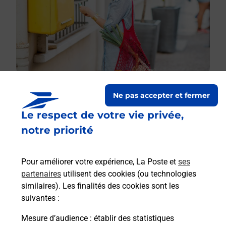
Ne pas accepter et fermer
Le respect de votre vie privée,
Le lien s'ouvre dans un nouvel onglet
Boîte aux lettres La Poste
notre priorité
Collecte du courrier aujourd'hui à
09h00
Pour améliorer votre expérience, La Poste et
ses
104 Grande Rue
partenaires
utilisent des cookies (ou technologies
27940
Port Mort
similaires). Les finalités des cookies sont les
suivantes :
Itinéraire
Mesure d’audience
: établir des statistiques