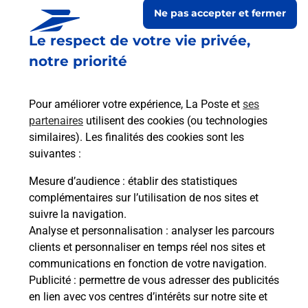
Ne pas accepter et fermer
Le respect de votre vie privée,
notre priorité
Pour améliorer votre expérience, La Poste et
ses
partenaires
utilisent des cookies (ou technologies
similaires). Les finalités des cookies sont les
suivantes :
Le lien s'ouvre dans un nouvel onglet
Boîte aux lettres La Poste
Mesure d’audience
: établir des statistiques
complémentaires sur l’utilisation de nos sites et
Collecte du courrier aujourd'hui à
09h00
suivre la navigation.
11 Rue Du Boc Monnet
Analyse et personnalisation
: analyser les parcours
27730
Neuilly
clients et personnaliser en temps réel nos sites et
communications en fonction de votre navigation.
Itinéraire
Publicité
: permettre de vous adresser des publicités
en lien avec vos centres d’intérêts sur notre site et