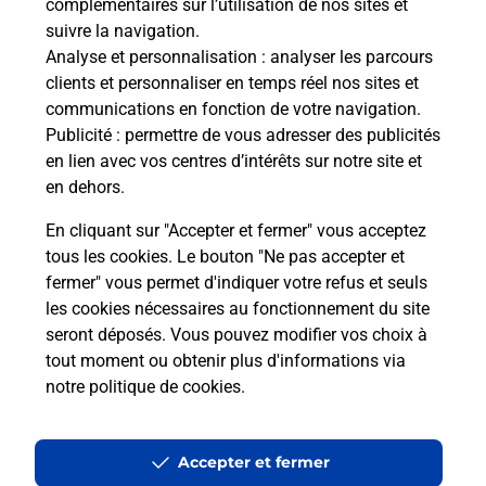
complémentaires sur l’utilisation de nos sites et
Le lien s'ouvre dans un nouvel onglet
suivre la navigation.
Boîte aux lettres La Poste
Analyse et personnalisation
: analyser les parcours
Prochaine collecte du courrier
lundi
à
09h00
clients et personnaliser en temps réel nos sites et
communications en fonction de votre navigation.
3 Rue De Soligny
Publicité
: permettre de vous adresser des publicités
27160
Mesnils Sur Iton
en lien avec vos centres d’intérêts sur notre site et
en dehors.
Itinéraire
En cliquant sur "Accepter et fermer" vous acceptez
tous les cookies. Le bouton "Ne pas accepter et
fermer" vous permet d'indiquer votre refus et seuls
Localiser
Liste Boîtes aux lettres
Eure
Mesnils Sur Iton
les cookies nécessaires au fonctionnement du site
seront déposés. Vous pouvez modifier vos choix à
tout moment ou obtenir plus d'informations via
notre politique de cookies
.
Plan du site
Accessibilité : partiellement conforme
Accepter et fermer