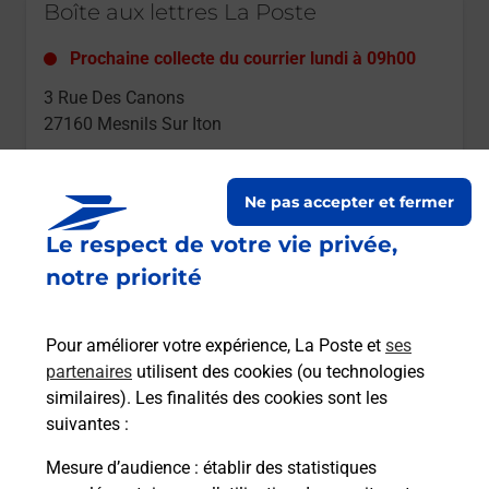
Boîte aux lettres La Poste
Prochaine collecte du courrier
lundi
à
09h00
3 Rue Des Canons
27160
Mesnils Sur Iton
Itinéraire
Ne pas accepter et fermer
Le respect de votre vie privée,
Le lien s'ouvre dans un nouvel onglet
Boîte aux lettres La Poste
notre priorité
Prochaine collecte du courrier
lundi
à
09h00
Pour améliorer votre expérience, La Poste et
ses
2 Rue Du Chateau D Eau
partenaires
utilisent des cookies (ou technologies
27240
Mesnils Sur Iton
similaires). Les finalités des cookies sont les
suivantes :
Itinéraire
Mesure d’audience
: établir des statistiques