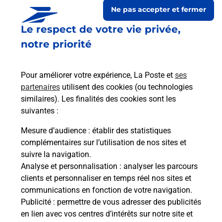
Ne pas accepter et fermer
Le respect de votre vie privée,
notre priorité
Pour améliorer votre expérience, La Poste et
ses
partenaires
utilisent des cookies (ou technologies
similaires). Les finalités des cookies sont les
suivantes :
Le lien s'ouvre dans un nouvel onglet
Boîte aux lettres La Poste
Mesure d’audience
: établir des statistiques
complémentaires sur l’utilisation de nos sites et
Prochaine collecte du courrier
lundi
à
09h00
suivre la navigation.
8 Place De Montulle
Analyse et personnalisation
: analyser les parcours
27390
Melicourt
clients et personnaliser en temps réel nos sites et
communications en fonction de votre navigation.
Itinéraire
Publicité
: permettre de vous adresser des publicités
en lien avec vos centres d’intérêts sur notre site et