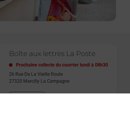
e lien s'ouvre dans un nouvel onglet
Boîte aux lettres La Poste
Prochaine collecte du courrier
lundi
à
08h30
26 Rue De La Vieille Route
27320
Marcilly La Campagne
Itinéraire