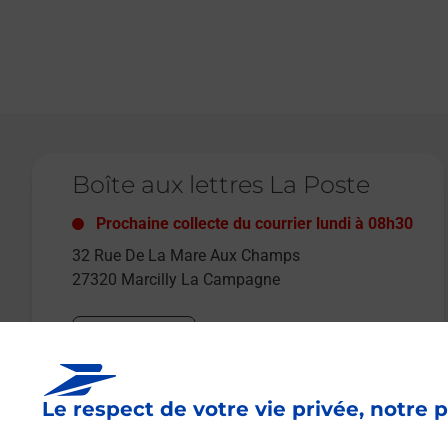
Le lien s'ouvre dans un nouvel onglet
Boîte aux lettres La Poste
Prochaine collecte du courrier
lundi
à
08h30
32 Rue De La Mare Aux Champs
27320
Marcilly La Campagne
Itinéraire
Le respect de votre vie privée, notre p
Le lien s'ouvre dans un nouvel onglet
Boîte aux lettres La Poste