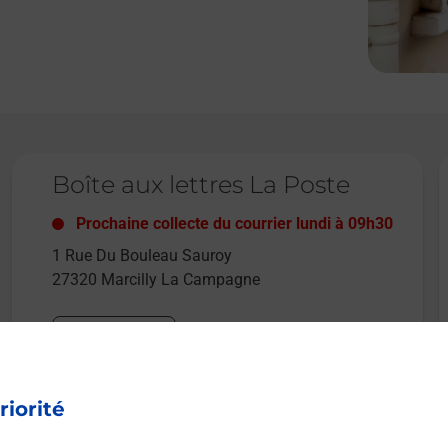
Le lien s'ouvre dans un nouvel onglet
L
Boîte aux lettres La Poste
Prochaine collecte du courrier
lundi
à
09h30
1 Rue Du Bouleau Sauroy
27320
Marcilly La Campagne
Itinéraire
riorité