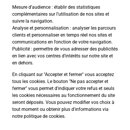
Mesure d’audience
: établir des statistiques
complémentaires sur l’utilisation de nos sites et
Le lien s'ouvre dans un nouvel onglet
suivre la navigation.
Boîte aux lettres La Poste
Analyse et personnalisation
: analyser les parcours
Prochaine collecte du courrier
jeudi
à
09h00
clients et personnaliser en temps réel nos sites et
communications en fonction de votre navigation.
7 Rue De La Mare Aux Loups
Publicité
: permettre de vous adresser des publicités
27160
Les Baux De Breteuil
en lien avec vos centres d’intérêts sur notre site et
en dehors.
Itinéraire
En cliquant sur "Accepter et fermer" vous acceptez
tous les cookies. Le bouton "Ne pas accepter et
fermer" vous permet d'indiquer votre refus et seuls
Localiser
Liste Boîtes aux lettres
Eure
Les Baux De Breteuil
les cookies nécessaires au fonctionnement du site
seront déposés. Vous pouvez modifier vos choix à
tout moment ou obtenir plus d'informations via
notre politique de cookies
.
Plan du site