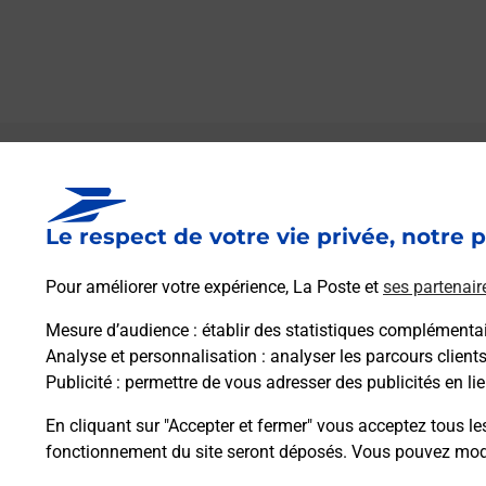
Le lien s'ouvre dans un nouvel onglet
Boîte aux lettres La Poste
Le respect de votre vie privée, notre p
Collecte du courrier aujourd'hui à
09h00
Rue De L Eglise
Pour améliorer votre expérience, La Poste et
ses partenair
27150
Le Thil
Mesure d’audience
: établir des statistiques complémentair
Analyse et personnalisation
: analyser les parcours client
Itinéraire
Publicité
: permettre de vous adresser des publicités en lie
En cliquant sur "Accepter et fermer" vous acceptez tous le
fonctionnement du site seront déposés. Vous pouvez modi