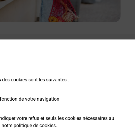
e lien s'ouvre dans un nouvel onglet
Boîte aux lettres La Poste
Collecte du courrier aujourd'hui à
09h00
82 Rue Pierre Langlois
s des cookies sont les suivantes :
27150
Le Thil
fonction de votre navigation.
Itinéraire
ndiquer votre refus et seuls les cookies nécessaires au
a
notre politique de cookies
.