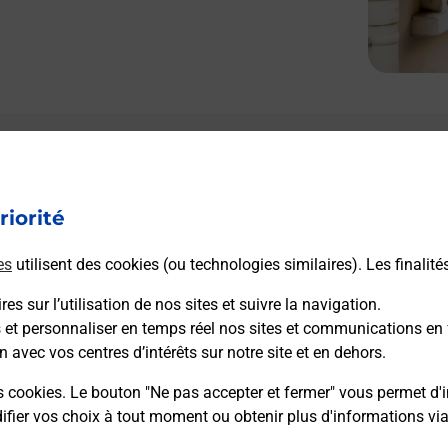
Le lien s'ouvre dans un nouvel onglet
L
Boîte aux lettres La Poste
riorité
Collecte du courrier aujourd'hui à
09h00
46 Rue Pierre Langlois
es
utilisent des cookies (ou technologies similaires). Les finalité
27150
Le Thil
es sur l’utilisation de nos sites et suivre la navigation.
s et personnaliser en temps réel nos sites et communications en 
Itinéraire
n avec vos centres d’intérêts sur notre site et en dehors.
s cookies. Le bouton "Ne pas accepter et fermer" vous permet d'i
fier vos choix à tout moment ou obtenir plus d'informations vi