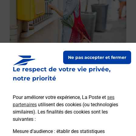
Ne pas accepter et fermer
Le respect de votre vie privée,
Le lien s'ouvre dans un nouvel onglet
Boîte aux lettres La Poste
notre priorité
Collecte du courrier aujourd'hui à
08h00
Pour améliorer votre expérience, La Poste et
ses
15 Rue Du Mesnil Doucerain
partenaires
utilisent des cookies (ou technologies
27930
Le Boulay Morin
similaires). Les finalités des cookies sont les
suivantes :
Itinéraire
Mesure d’audience
: établir des statistiques