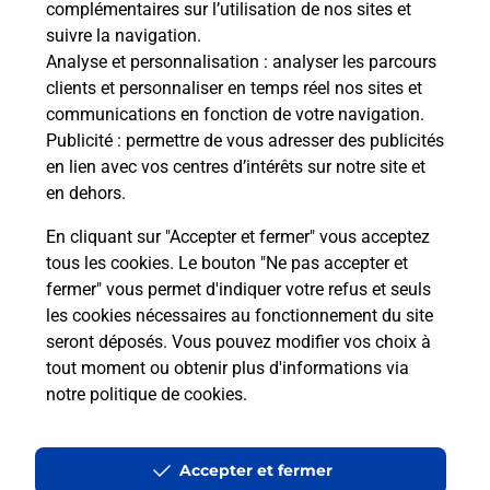
complémentaires sur l’utilisation de nos sites et
Le lien s'ouvre dans un nouvel onglet
suivre la navigation.
Boîte aux lettres La Poste
Analyse et personnalisation
: analyser les parcours
Collecte du courrier aujourd'hui à
08h30
clients et personnaliser en temps réel nos sites et
communications en fonction de votre navigation.
15 Route De Louviers
Publicité
: permettre de vous adresser des publicités
27930
Le Boulay Morin
en lien avec vos centres d’intérêts sur notre site et
en dehors.
Itinéraire
En cliquant sur "Accepter et fermer" vous acceptez
tous les cookies. Le bouton "Ne pas accepter et
fermer" vous permet d'indiquer votre refus et seuls
Localiser
Liste Boîtes aux lettres
Eure
Le Boulay Morin
les cookies nécessaires au fonctionnement du site
seront déposés. Vous pouvez modifier vos choix à
tout moment ou obtenir plus d'informations via
notre politique de cookies
.
Plan du site
Accessibilité : partiellement conforme
Accepter et fermer