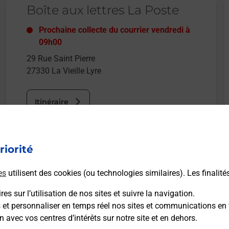
Boîte aux lettres La Poste
Prochaine collecte du courrier
vendredi
à
09h00
29 Rue Saint Pierre
27330
La Vieille Lyre
Itinéraire
riorité
es
utilisent des cookies (ou technologies similaires). Les finalité
es sur l’utilisation de nos sites et suivre la navigation.
s et personnaliser en temps réel nos sites et communications en 
n avec vos centres d’intérêts sur notre site et en dehors.