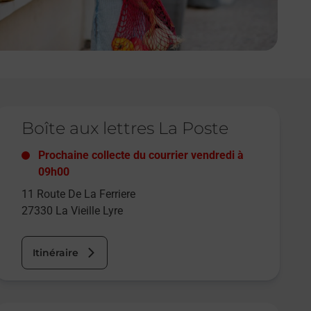
e lien s'ouvre dans un nouvel onglet
Boîte aux lettres La Poste
Prochaine collecte du courrier
vendredi
à
09h00
11 Route De La Ferriere
27330
La Vieille Lyre
Itinéraire
e lien s'ouvre dans un nouvel onglet