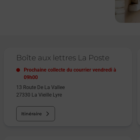
Le lien s'ouvre dans un nouvel onglet
L
Boîte aux lettres La Poste
Prochaine collecte du courrier
vendredi
à
09h00
13 Route De La Vallee
27330
La Vieille Lyre
Itinéraire
Le lien s'ouvre dans un nouvel onglet
L