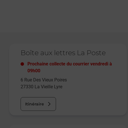
Le lien s'ouvre dans un nouvel onglet
Boîte aux lettres La Poste
Prochaine collecte du courrier
vendredi
à
09h00
6 Rue Des Vieux Poires
27330
La Vieille Lyre
Itinéraire
Le lien s'ouvre dans un nouvel onglet