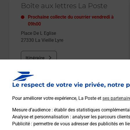
Boîte aux lettres La Poste
Prochaine collecte du courrier
vendredi
à
09h00
Place De L Eglise
27330
La Vieille Lyre
Itinéraire
Le lien s'ouvre dans un nouvel onglet
Le respect de votre vie privée, notre p
Boîte aux Lettres La Poste
Pour améliorer votre expérience, La Poste et
ses partenair
Prochaine collecte du courrier
vendredi
à
09h00
Mesure d’audience
: établir des statistiques complémentair
7 Rue De L Eglise Saint Gilles
Analyse et personnalisation
: analyser les parcours client
27330
La Vieille Lyre
Publicité
: permettre de vous adresser des publicités en lie