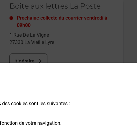
Boîte aux lettres La Poste
Prochaine collecte du courrier
vendredi
à
09h00
1 Rue De La Vigne
27330
La Vieille Lyre
Itinéraire
s des cookies sont les suivantes :
fonction de votre navigation.