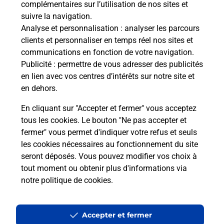
complémentaires sur l’utilisation de nos sites et
Le lien s'ouvre dans un nouvel onglet
suivre la navigation.
Boîte aux lettres La Poste
Analyse et personnalisation
: analyser les parcours
Collecte du courrier aujourd'hui à
09h00
clients et personnaliser en temps réel nos sites et
communications en fonction de votre navigation.
6 Place De L Eglise
Publicité
: permettre de vous adresser des publicités
27290
Illeville Sur Montfort
en lien avec vos centres d’intérêts sur notre site et
en dehors.
Itinéraire
En cliquant sur "Accepter et fermer" vous acceptez
tous les cookies. Le bouton "Ne pas accepter et
fermer" vous permet d'indiquer votre refus et seuls
Localiser
Liste Boîtes aux lettres
Eure
Illeville Sur Montfort
les cookies nécessaires au fonctionnement du site
seront déposés. Vous pouvez modifier vos choix à
tout moment ou obtenir plus d'informations via
notre politique de cookies
.
Plan du site
Accessibilité : partiellement conforme
Accepter et fermer