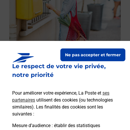
Ne pas accepter et fermer
Le respect de votre vie privée,
Le lien s'ouvre dans un nouvel onglet
Boîte aux lettres La Poste
notre priorité
Collecte du courrier aujourd'hui à
08h30
Pour améliorer votre expérience, La Poste et
ses
56 Rue De La Goupillerie
partenaires
utilisent des cookies (ou technologies
27290
Illeville Sur Montfort
similaires). Les finalités des cookies sont les
suivantes :
Itinéraire
Mesure d’audience
: établir des statistiques