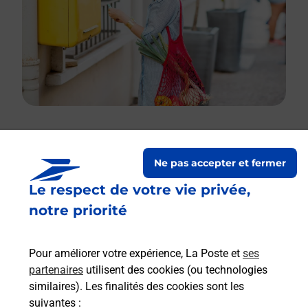
Le lien s'ouvre dans un nouvel onglet
Ne pas accepter et fermer
Boîte aux lettres La Poste
Le respect de votre vie privée,
Prochaine collecte du courrier
vendredi
à
notre priorité
08h30
3 Place Guy Dutheil
Pour améliorer votre expérience, La Poste et
ses
27290
Glos Sur Risle
partenaires
utilisent des cookies (ou technologies
similaires). Les finalités des cookies sont les
Itinéraire
suivantes :