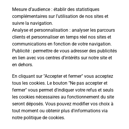
Mesure d’audience
: établir des statistiques
Le lien s'ouvre dans un nouvel onglet
complémentaires sur l’utilisation de nos sites et
Boîte aux Lettres La Poste
suivre la navigation.
Prochaine collecte du courrier
vendredi
à
Analyse et personnalisation
: analyser les parcours
09h00
clients et personnaliser en temps réel nos sites et
communications en fonction de votre navigation.
3 Rue De La Gare
Publicité
: permettre de vous adresser des publicités
27290
Glos Sur Risle
en lien avec vos centres d’intérêts sur notre site et
en dehors.
Itinéraire
En cliquant sur "Accepter et fermer" vous acceptez
tous les cookies. Le bouton "Ne pas accepter et
fermer" vous permet d'indiquer votre refus et seuls
Localiser
Liste Boîtes aux lettres
Eure
Glos Sur Risle
les cookies nécessaires au fonctionnement du site
seront déposés. Vous pouvez modifier vos choix à
tout moment ou obtenir plus d'informations via
notre politique de cookies
.
Plan du site