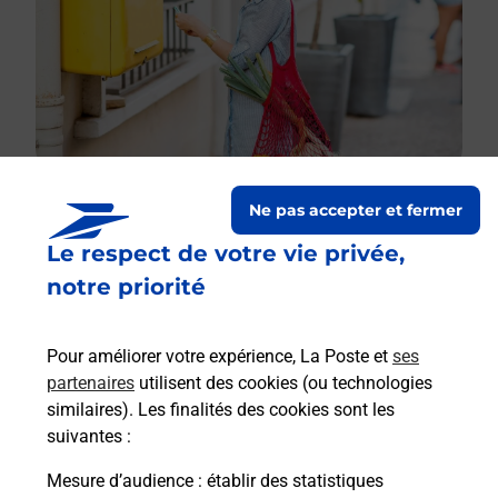
Ne pas accepter et fermer
Le respect de votre vie privée,
Le lien s'ouvre dans un nouvel onglet
Boîte aux lettres La Poste
notre priorité
Prochaine collecte du courrier
jeudi
à
09h00
Pour améliorer votre expérience, La Poste et
ses
17 Rue Des Boscherons
partenaires
utilisent des cookies (ou technologies
27190
Gaudreville La Riviere
similaires). Les finalités des cookies sont les
suivantes :
Itinéraire
Mesure d’audience
: établir des statistiques