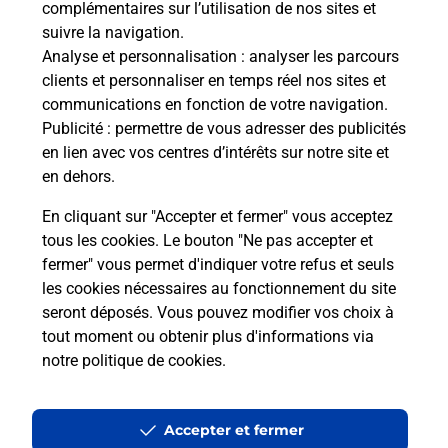
complémentaires sur l’utilisation de nos sites et
Le lien s'ouvre dans un nouvel onglet
suivre la navigation.
Boîte aux lettres La Poste
Analyse et personnalisation
: analyser les parcours
Prochaine collecte du courrier
jeudi
à
09h00
clients et personnaliser en temps réel nos sites et
communications en fonction de votre navigation.
1 Rue De La Mairie
Publicité
: permettre de vous adresser des publicités
27190
Gaudreville La Riviere
en lien avec vos centres d’intérêts sur notre site et
en dehors.
Itinéraire
En cliquant sur "Accepter et fermer" vous acceptez
tous les cookies. Le bouton "Ne pas accepter et
fermer" vous permet d'indiquer votre refus et seuls
Localiser
Liste Boîtes aux lettres
Eure
Gaudreville La Riviere
les cookies nécessaires au fonctionnement du site
seront déposés. Vous pouvez modifier vos choix à
tout moment ou obtenir plus d'informations via
notre politique de cookies
.
Plan du site
Accessibilité : partiellement conforme
Accepter et fermer