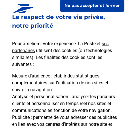
Ne pas accepter et fermer
Le respect de votre vie privée,
notre priorité
Pour améliorer votre expérience, La Poste et
ses
partenaires
utilisent des cookies (ou technologies
similaires). Les finalités des cookies sont les
suivantes :
Le lien s'ouvre dans un nouvel onglet
Boîte aux lettres La Poste
Mesure d’audience
: établir des statistiques
complémentaires sur l’utilisation de nos sites et
Collecte du courrier aujourd'hui à
09h00
suivre la navigation.
25 Rue Principale
Analyse et personnalisation
: analyser les parcours
27110
Ecauville
clients et personnaliser en temps réel nos sites et
communications en fonction de votre navigation.
Itinéraire
Publicité
: permettre de vous adresser des publicités
en lien avec vos centres d’intérêts sur notre site et