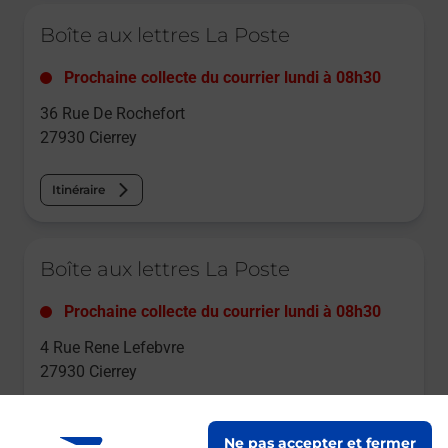
Le lien s'ouvre dans un nouvel onglet
Boîte aux lettres La Poste
Prochaine collecte du courrier
lundi
à
08h30
36 Rue De Rochefort
27930
Cierrey
Itinéraire
Le lien s'ouvre dans un nouvel onglet
Boîte aux lettres La Poste
Prochaine collecte du courrier
lundi
à
08h30
4 Rue Rene Lefebvre
27930
Cierrey
Itinéraire
Ne pas accepter et fermer