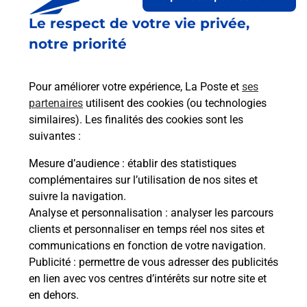
Le respect de votre vie privée,
Le lien s'ouvre dans un nouvel onglet
Boîte aux lettres La Poste
notre priorité
Prochaine collecte du courrier
lundi
à
08h30
Pour améliorer votre expérience, La Poste et
ses
14 Rue Michel Chambrin
partenaires
utilisent des cookies (ou technologies
27930
Cierrey
similaires). Les finalités des cookies sont les
suivantes :
Itinéraire
Mesure d’audience
: établir des statistiques
complémentaires sur l’utilisation de nos sites et
Le lien s'ouvre dans un nouvel onglet
suivre la navigation.
Boîte aux lettres La Poste
Analyse et personnalisation
: analyser les parcours
Prochaine collecte du courrier
lundi
à
08h30
clients et personnaliser en temps réel nos sites et
communications en fonction de votre navigation.
10 Rue Des Sablons
Publicité
: permettre de vous adresser des publicités
27930
Cierrey
en lien avec vos centres d’intérêts sur notre site et
en dehors.
Itinéraire