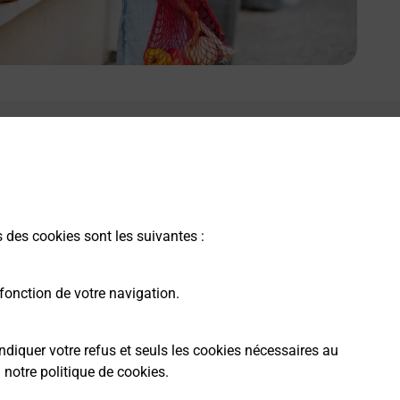
e lien s'ouvre dans un nouvel onglet
Boîte aux Lettres La Poste
Prochaine collecte du courrier
lundi
à
09h00
2 Rue De Gisors
s des cookies sont les suivantes :
27420
Chateau Sur Epte
fonction de votre navigation.
Itinéraire
ndiquer votre refus et seuls les cookies nécessaires au
a
notre politique de cookies
.