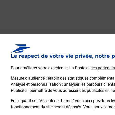
Le lien s'ouvre dans un nouvel onglet
Boîte aux lettres La Poste
Le respect de votre vie privée, notre p
Prochaine collecte du courrier
lundi
à
09h00
1 Impasse Des Planchettes
Pour améliorer votre expérience, La Poste et
ses partenair
27420
Chateau Sur Epte
Mesure d’audience
: établir des statistiques complémentair
Analyse et personnalisation
: analyser les parcours client
Itinéraire
Publicité
: permettre de vous adresser des publicités en lie
En cliquant sur "Accepter et fermer" vous acceptez tous le
fonctionnement du site seront déposés. Vous pouvez modi