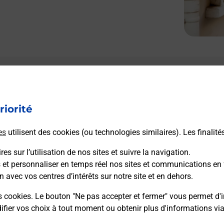
Le lien s'ouvre dans un nouvel onglet
L
Boîte aux Lettres La Poste
riorité
Prochaine collecte du courrier
lundi
à
09h00
1 Route De Paris
es
utilisent des cookies (ou technologies similaires). Les finalité
27420
Chateau Sur Epte
es sur l’utilisation de nos sites et suivre la navigation.
s et personnaliser en temps réel nos sites et communications en 
Itinéraire
n avec vos centres d’intérêts sur notre site et en dehors.
s cookies. Le bouton "Ne pas accepter et fermer" vous permet d'i
fier vos choix à tout moment ou obtenir plus d'informations vi