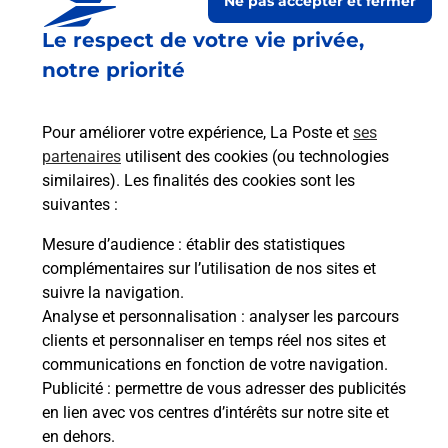
Ne pas accepter et fermer
Le respect de votre vie privée,
notre priorité
Pour améliorer votre expérience, La Poste et
ses
partenaires
utilisent des cookies (ou technologies
similaires). Les finalités des cookies sont les
Le lien s'ouvre dans un nouvel onglet
suivantes :
Boîte aux lettres La Poste
Mesure d’audience
: établir des statistiques
Collecte du courrier aujourd'hui à
08h30
complémentaires sur l’utilisation de nos sites et
suivre la navigation.
2 Rue Des Ecoles
Analyse et personnalisation
: analyser les parcours
27170
Bray
clients et personnaliser en temps réel nos sites et
communications en fonction de votre navigation.
Itinéraire
Publicité
: permettre de vous adresser des publicités
en lien avec vos centres d’intérêts sur notre site et
en dehors.