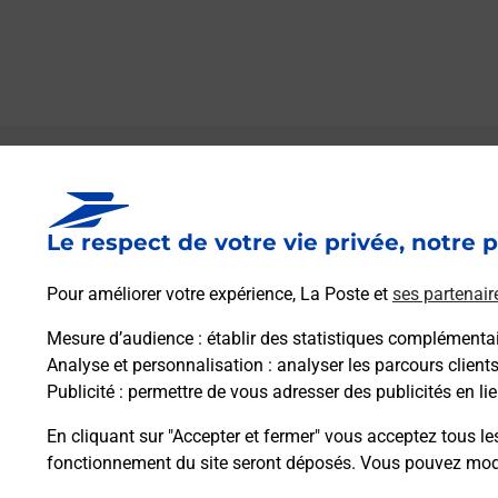
Le lien s'ouvre dans un nouvel onglet
Boîte aux Lettres La Poste
Le respect de votre vie privée, notre p
Collecte du courrier aujourd'hui à
09h00
17 Rue Du Chanoine Poree
Pour améliorer votre expérience, La Poste et
ses partenair
27230
Bournainville Faverolles
Mesure d’audience
: établir des statistiques complémentair
Analyse et personnalisation
: analyser les parcours client
Itinéraire
Publicité
: permettre de vous adresser des publicités en lie
En cliquant sur "Accepter et fermer" vous acceptez tous le
fonctionnement du site seront déposés. Vous pouvez modi