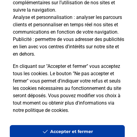
complémentaires sur l’utilisation de nos sites et
Le lien s'ouvre dans un nouvel onglet
suivre la navigation.
Boîte aux Lettres La Poste
Analyse et personnalisation
: analyser les parcours
Prochaine collecte du courrier
lundi
à
08h30
clients et personnaliser en temps réel nos sites et
communications en fonction de votre navigation.
14 Rue Gaston Deshayes
Publicité
: permettre de vous adresser des publicités
27800
Boisney
en lien avec vos centres d’intérêts sur notre site et
en dehors.
Itinéraire
En cliquant sur "Accepter et fermer" vous acceptez
tous les cookies. Le bouton "Ne pas accepter et
fermer" vous permet d'indiquer votre refus et seuls
Localiser
Liste Boîtes aux lettres
Eure
Boisney
les cookies nécessaires au fonctionnement du site
seront déposés. Vous pouvez modifier vos choix à
tout moment ou obtenir plus d'informations via
notre politique de cookies
.
Plan du site
Accessibilité : partiellement conforme
Accepter et fermer