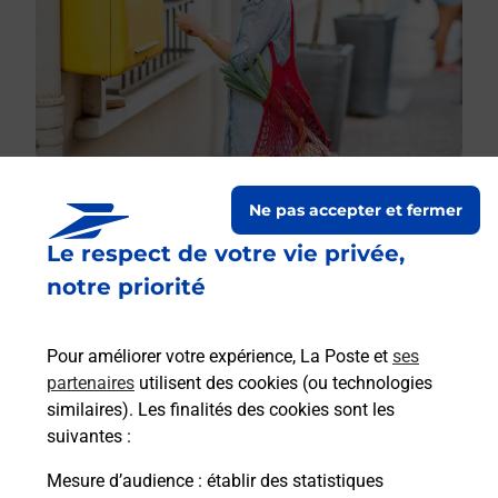
Ne pas accepter et fermer
Le respect de votre vie privée,
Le lien s'ouvre dans un nouvel onglet
Boîte aux lettres La Poste
notre priorité
Prochaine collecte du courrier
lundi
à
08h30
Pour améliorer votre expérience, La Poste et
ses
1 Rue Saint Aubin
partenaires
utilisent des cookies (ou technologies
27800
Boisney
similaires). Les finalités des cookies sont les
suivantes :
Itinéraire
Mesure d’audience
: établir des statistiques