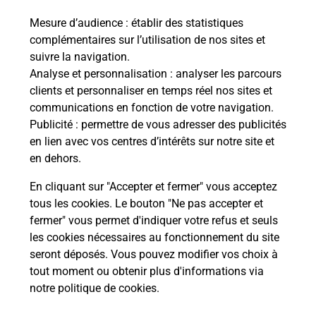
Mesure d’audience
: établir des statistiques
Le lien s'ouvre dans un nouvel onglet
complémentaires sur l’utilisation de nos sites et
Boîte aux lettres La Poste
suivre la navigation.
Prochaine collecte du courrier
vendredi
à
Analyse et personnalisation
: analyser les parcours
08h30
clients et personnaliser en temps réel nos sites et
communications en fonction de votre navigation.
6 Rue Du Bout De La Ville
Publicité
: permettre de vous adresser des publicités
27930
Bacquepuis
en lien avec vos centres d’intérêts sur notre site et
en dehors.
Itinéraire
En cliquant sur "Accepter et fermer" vous acceptez
tous les cookies. Le bouton "Ne pas accepter et
fermer" vous permet d'indiquer votre refus et seuls
Localiser
Liste Boîtes aux lettres
Eure
Bacquepuis
les cookies nécessaires au fonctionnement du site
seront déposés. Vous pouvez modifier vos choix à
tout moment ou obtenir plus d'informations via
notre politique de cookies
.
Plan du site