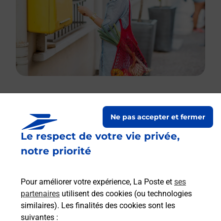
Le lien s'ouvre dans un nouvel onglet
Ne pas accepter et fermer
Boîte aux lettres La Poste
Le respect de votre vie privée,
Prochaine collecte du courrier
vendredi
à
notre priorité
08h30
20 Rue Du Bout De La Ferme
Pour améliorer votre expérience, La Poste et
ses
27930
Bacquepuis
partenaires
utilisent des cookies (ou technologies
similaires). Les finalités des cookies sont les
Itinéraire
suivantes :