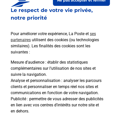
Ne pas accepter et fermer
Le respect de votre vie privée,
notre priorité
Pour améliorer votre expérience, La Poste et
ses
partenaires
utilisent des cookies (ou technologies
similaires). Les finalités des cookies sont les
Le lien s'ouvre dans un nouvel onglet
suivantes :
Boîte aux lettres La Poste
Mesure d’audience
: établir des statistiques
Prochaine collecte du courrier
lundi
à
08h30
complémentaires sur l’utilisation de nos sites et
suivre la navigation.
22 Rue De Chartres
Analyse et personnalisation
: analyser les parcours
28700
Voise
clients et personnaliser en temps réel nos sites et
communications en fonction de votre navigation.
Itinéraire
Publicité
: permettre de vous adresser des publicités
en lien avec vos centres d’intérêts sur notre site et
en dehors.