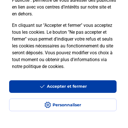
Publicité
: permettre de vous adresser des publicités
28140
Terminiers
en lien avec vos centres d’intérêts sur notre site et
en dehors.
Itinéraire
En cliquant sur "Accepter et fermer" vous acceptez
tous les cookies. Le bouton "Ne pas accepter et
fermer" vous permet d'indiquer votre refus et seuls
Localiser
Liste Boîtes aux lettres
Eure-et-Loir
Terminiers
les cookies nécessaires au fonctionnement du site
seront déposés. Vous pouvez modifier vos choix à
tout moment ou obtenir plus d'informations via
notre politique de cookies
.
Plan du site
Accessibilité : partiellement conforme
Accepter et fermer
Conditions contractuelles
Personnaliser
Mentions légales
Données personnelles et cookies