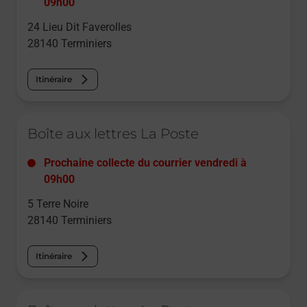
09h00
24 Lieu Dit Faverolles
28140
Terminiers
Itinéraire
Le lien s'ouvre dans un nouvel onglet
Boîte aux lettres La Poste
Prochaine collecte du courrier
vendredi
à
09h00
5 Terre Noire
28140
Terminiers
Itinéraire
Le lien s'ouvre dans un nouvel onglet