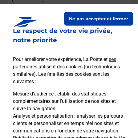
Le lien s'ouvre dans un nouvel onglet
Ne pas accepter et fermer
Boîte aux lettres La Poste
Le respect de votre vie privée,
Prochaine collecte du courrier
vendredi
à
notre priorité
12h00
20 Rue Chanzy
Pour améliorer votre expérience, La Poste et
ses
28140
Terminiers
partenaires
utilisent des cookies (ou technologies
similaires). Les finalités des cookies sont les
Itinéraire
suivantes :
Mesure d’audience
: établir des statistiques
Le lien s'ouvre dans un nouvel onglet
complémentaires sur l’utilisation de nos sites et
Boîte aux lettres La Poste
suivre la navigation.
Prochaine collecte du courrier
vendredi
à
Analyse et personnalisation
: analyser les parcours
09h00
clients et personnaliser en temps réel nos sites et
communications en fonction de votre navigation.
Lieu Dit Muzelles