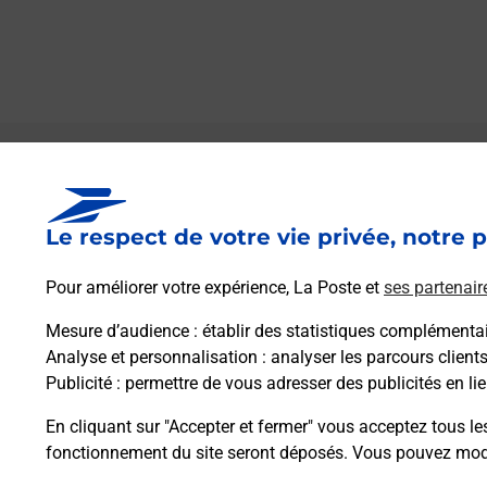
Le lien s'ouvre dans un nouvel onglet
Boîte aux lettres La Poste
Le respect de votre vie privée, notre p
Collecte du courrier aujourd'hui à
09h00
1 Rue De La Mairie
Pour améliorer votre expérience, La Poste et
ses partenair
28170
Saint Jean De Rebervilliers
Mesure d’audience
: établir des statistiques complémentair
Analyse et personnalisation
: analyser les parcours client
Itinéraire
Publicité
: permettre de vous adresser des publicités en lie
En cliquant sur "Accepter et fermer" vous acceptez tous le
fonctionnement du site seront déposés. Vous pouvez modi