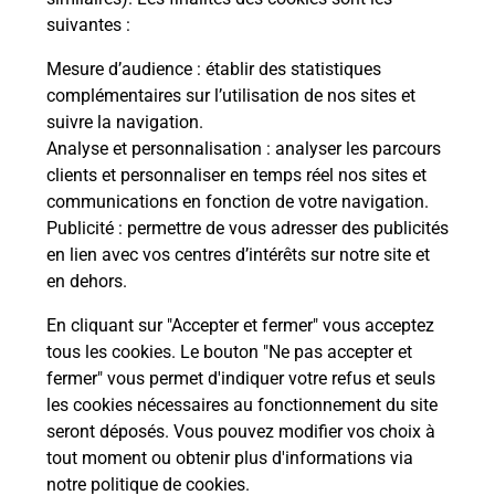
Itinéraire
suivantes :
Mesure d’audience
: établir des statistiques
Le lien s'ouvre dans un nouvel onglet
complémentaires sur l’utilisation de nos sites et
Boîte aux Lettres La Poste
suivre la navigation.
Analyse et personnalisation
: analyser les parcours
Collecte du courrier aujourd'hui à
07h30
clients et personnaliser en temps réel nos sites et
Rue Des Marais
communications en fonction de votre navigation.
28360
Prunay Le Gillon
Publicité
: permettre de vous adresser des publicités
en lien avec vos centres d’intérêts sur notre site et
Itinéraire
en dehors.
En cliquant sur "Accepter et fermer" vous acceptez
tous les cookies. Le bouton "Ne pas accepter et
Localiser
Liste Boîtes aux lettres
Eure-et-Loir
fermer" vous permet d'indiquer votre refus et seuls
Prunay Le Gillon
les cookies nécessaires au fonctionnement du site
seront déposés. Vous pouvez modifier vos choix à
tout moment ou obtenir plus d'informations via
notre politique de cookies
.