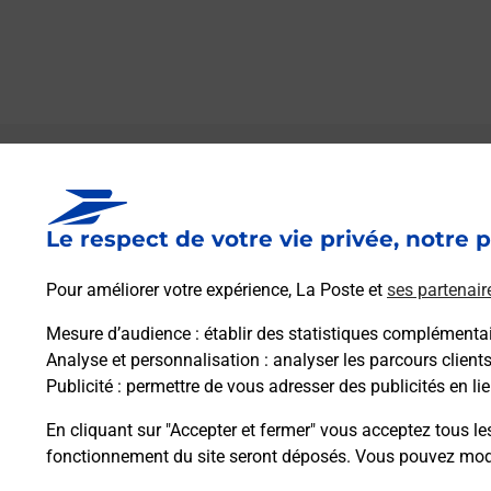
Le lien s'ouvre dans un nouvel onglet
Boîte aux lettres La Poste
Le respect de votre vie privée, notre p
Prochaine collecte du courrier
samedi
à
07h30
Pour améliorer votre expérience, La Poste et
ses partenair
2 Rue De La Mairie
28260
Oulins
Mesure d’audience
: établir des statistiques complémentair
Analyse et personnalisation
: analyser les parcours client
Publicité
: permettre de vous adresser des publicités en lie
Itinéraire
En cliquant sur "Accepter et fermer" vous acceptez tous le
fonctionnement du site seront déposés. Vous pouvez modi