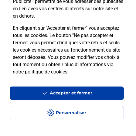
Publicité
: permettre de vous adresser des publicités
en lien avec vos centres d’intérêts sur notre site et
Itinéraire
en dehors.
En cliquant sur "Accepter et fermer" vous acceptez
tous les cookies. Le bouton "Ne pas accepter et
Localiser
Liste Boîtes aux lettres
Eure-et-Loir
fermer" vous permet d'indiquer votre refus et seuls
Montigny Sur Avre
les cookies nécessaires au fonctionnement du site
seront déposés. Vous pouvez modifier vos choix à
tout moment ou obtenir plus d'informations via
notre politique de cookies
.
Plan du site
Accessibilité : partiellement conforme
Accepter et fermer
Conditions contractuelles
Personnaliser
Mentions légales
Données personnelles et cookies