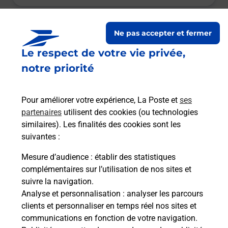
Le lien s'ouvre dans un nouvel onglet
Boîte aux lettres La Poste
Ne pas accepter et fermer
Le respect de votre vie privée,
Prochaine collecte du courrier
vendredi
à
09h00
notre priorité
2 Rue Du Charron
28270
Montigny Sur Avre
Pour améliorer votre expérience, La Poste et
ses
partenaires
utilisent des cookies (ou technologies
Itinéraire
similaires). Les finalités des cookies sont les
suivantes :
Le lien s'ouvre dans un nouvel onglet
Mesure d’audience
: établir des statistiques
Boîte aux Lettres La Poste
complémentaires sur l’utilisation de nos sites et
suivre la navigation.
Prochaine collecte du courrier
vendredi
à
Analyse et personnalisation
: analyser les parcours
09h00
clients et personnaliser en temps réel nos sites et
1185 Route De Flouville
communications en fonction de votre navigation.
28270
Montigny Sur Avre