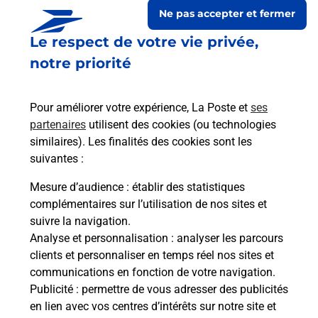
Ne pas accepter et fermer
Le respect de votre vie privée,
notre priorité
Pour améliorer votre expérience, La Poste et
ses
partenaires
utilisent des cookies (ou technologies
similaires). Les finalités des cookies sont les
suivantes :
Le lien s'ouvre dans un nouvel onglet
Boîte aux Lettres La Poste
Mesure d’audience
: établir des statistiques
complémentaires sur l’utilisation de nos sites et
Prochaine collecte du courrier
lundi
à
07h30
suivre la navigation.
10 Rue De La Pierre Levee
Analyse et personnalisation
: analyser les parcours
28120
Mereglise
clients et personnaliser en temps réel nos sites et
communications en fonction de votre navigation.
Itinéraire
Publicité
: permettre de vous adresser des publicités
en lien avec vos centres d’intérêts sur notre site et