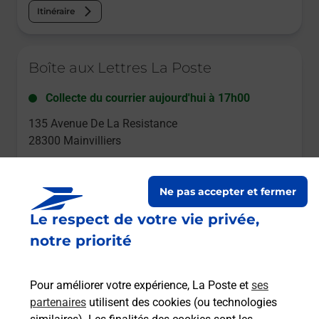
Itinéraire
Le lien s'ouvre dans un nouvel onglet
Boîte aux Lettres La Poste
Collecte du courrier aujourd'hui à
17h00
135 Avenue De La Resistance
28300
Mainvilliers
Itinéraire
Ne pas accepter et fermer
Le respect de votre vie privée,
Le lien s'ouvre dans un nouvel onglet
Boîte aux Lettres La Poste
notre priorité
Collecte du courrier aujourd'hui à
09h00
Pour améliorer votre expérience, La Poste et
ses
35 Rue De La Republique
partenaires
utilisent des cookies (ou technologies
28300
Mainvilliers