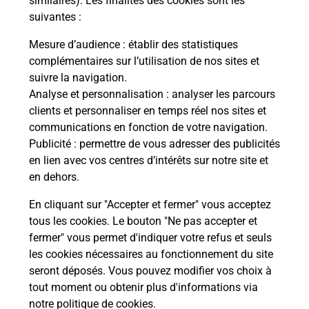
similaires). Les finalités des cookies sont les
suivantes :
Itinéraire
Mesure d’audience
: établir des statistiques
complémentaires sur l’utilisation de nos sites et
Le lien s'ouvre dans un nouvel onglet
suivre la navigation.
Boîte aux Lettres La Poste
Analyse et personnalisation
: analyser les parcours
Collecte du courrier aujourd'hui à
08h00
clients et personnaliser en temps réel nos sites et
communications en fonction de votre navigation.
2 Rue De L Arsenal
Publicité
: permettre de vous adresser des publicités
28300
Mainvilliers
en lien avec vos centres d’intérêts sur notre site et
en dehors.
Itinéraire
En cliquant sur "Accepter et fermer" vous acceptez
tous les cookies. Le bouton "Ne pas accepter et
fermer" vous permet d'indiquer votre refus et seuls
Localiser
Liste Boîtes aux lettres
Eure-et-Loir
Mainvilliers
les cookies nécessaires au fonctionnement du site
seront déposés. Vous pouvez modifier vos choix à
tout moment ou obtenir plus d'informations via
notre politique de cookies
.