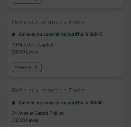
Le lien s'ouvre dans un nouvel onglet
Boîte aux lettres La Poste
Collecte du courrier aujourd'hui à
08h15
10 Rue De Josaphat
28300
Leves
Itinéraire
Le lien s'ouvre dans un nouvel onglet
Boîte aux lettres La Poste
Collecte du courrier aujourd'hui à
08h00
24 Avenue Gerard Philipe
28300
Leves