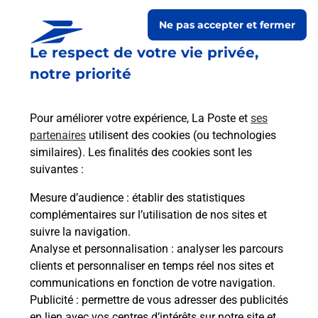
Itinéraire
Ne pas accepter et fermer
Le respect de votre vie privée,
Le lien s'ouvre dans un nouvel onglet
Boîte aux lettres La Poste
notre priorité
Collecte du courrier aujourd'hui à
16h00
Pour améliorer votre expérience, La Poste et
ses
18 Avenue De La Paix
partenaires
utilisent des cookies (ou technologies
28300
Leves
similaires). Les finalités des cookies sont les
suivantes :
Itinéraire
Mesure d’audience
: établir des statistiques
complémentaires sur l’utilisation de nos sites et
Le lien s'ouvre dans un nouvel onglet
suivre la navigation.
Boîte aux lettres La Poste
Analyse et personnalisation
: analyser les parcours
Collecte du courrier aujourd'hui à
08h00
clients et personnaliser en temps réel nos sites et
communications en fonction de votre navigation.
10 Route Du Bois De Leves
Publicité
: permettre de vous adresser des publicités
28300
Leves
en lien avec vos centres d’intérêts sur notre site et