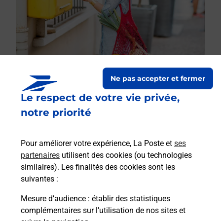
Ne pas accepter et fermer
Le respect de votre vie privée,
Le lien s'ouvre dans un nouvel onglet
Boîte aux lettres La Poste
notre priorité
Prochaine collecte du courrier
lundi
à
11h00
Pour améliorer votre expérience, La Poste et
ses
2 Rue Des Essarts
partenaires
utilisent des cookies (ou technologies
28160
Fraze
similaires). Les finalités des cookies sont les
suivantes :
Itinéraire
Mesure d’audience
: établir des statistiques
complémentaires sur l’utilisation de nos sites et
Le lien s'ouvre dans un nouvel onglet