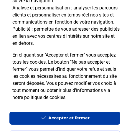
suivre la navigation.
Boîte aux Lettres La Poste
Analyse et personnalisation
: analyser les parcours
Prochaine collecte du courrier
lundi
à
09h00
clients et personnaliser en temps réel nos sites et
communications en fonction de votre navigation.
Le Boulay
Publicité
: permettre de vous adresser des publicités
28160
Fraze
en lien avec vos centres d’intérêts sur notre site et
en dehors.
Itinéraire
En cliquant sur "Accepter et fermer" vous acceptez
tous les cookies. Le bouton "Ne pas accepter et
fermer" vous permet d'indiquer votre refus et seuls
Localiser
Liste Boîtes aux lettres
Eure-et-Loir
Fraze
les cookies nécessaires au fonctionnement du site
seront déposés. Vous pouvez modifier vos choix à
tout moment ou obtenir plus d'informations via
notre politique de cookies
.
Plan du site
Accessibilité : partiellement conforme
Accepter et fermer
Conditions contractuelles