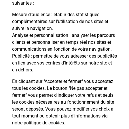
suivantes :
Le lien s'ouvre dans un nouvel onglet
Mesure d’audience
: établir des statistiques
Boîte aux lettres La Poste
complémentaires sur l’utilisation de nos sites et
suivre la navigation.
Prochaine collecte du courrier
vendredi
à
Analyse et personnalisation
: analyser les parcours
09h30
clients et personnaliser en temps réel nos sites et
38 Rue Du Perthuis
communications en fonction de votre navigation.
28240
Fontaine Simon
Publicité
: permettre de vous adresser des publicités
en lien avec vos centres d’intérêts sur notre site et
Itinéraire
en dehors.
En cliquant sur "Accepter et fermer" vous acceptez
tous les cookies. Le bouton "Ne pas accepter et
Localiser
Liste Boîtes aux lettres
Eure-et-Loir
fermer" vous permet d'indiquer votre refus et seuls
Fontaine Simon
les cookies nécessaires au fonctionnement du site
seront déposés. Vous pouvez modifier vos choix à
tout moment ou obtenir plus d'informations via
notre politique de cookies
.